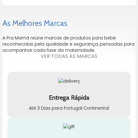
has
multiple
variants.
As Melhores Marcas
The
options
may
A Pra Mamã reúne marcas de produtos para bebé
be
reconhecidas pela qualidade e segurança, pensadas para
chosen
acompanhar cada fase da maternidade.
on
VER TODAS AS MARCAS
the
product
page
Entrega Rápida
Até 3 Dias para Portugal Continental