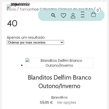
Início
/ Tamanhos Calçados Criança do produto / 40
0
40
Apenas um resultado
Blanditos Delfim Branco
Outono/Inverno
Blanditos
This
59,95
€
Ver opções
product