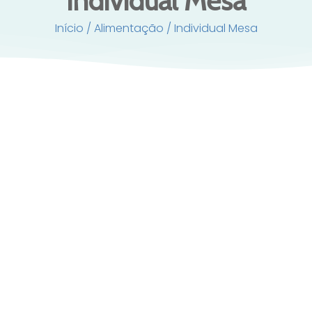
Individual Mesa
Início
/
Alimentação
/ Individual Mesa
Conjunto individual de mesa Os 3
Porquinhos + O Lobo Monnëka
22,95
€