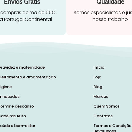
Envios Grátis
Qualidade
 compras acima de 65€
Somos especialistas e ju
a Portugal Continental
nosso trabalho
ravidez e maternidade
Início
leitamento e amamentação
Loja
igiene
Blog
rinquedos
Marcas
ormir e descanso
Quem Somos
adeiras Auto
Contatos
aúde e bem-estar
Termos e Condições
Devoluções