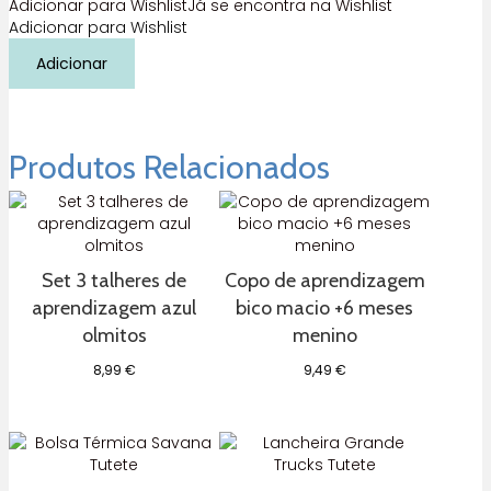
Adicionar para Wishlist
Já se encontra na Wishlist
Adicionar para Wishlist
Quantidade
Adicionar
de
Conjunto
individual
de
mesa
Produtos Relacionados
Os
3
Porquinhos
+
O
Set 3 talheres de
Copo de aprendizagem
Lobo
aprendizagem azul
bico macio +6 meses
Monnëka
olmitos
menino
8,99
€
9,49
€