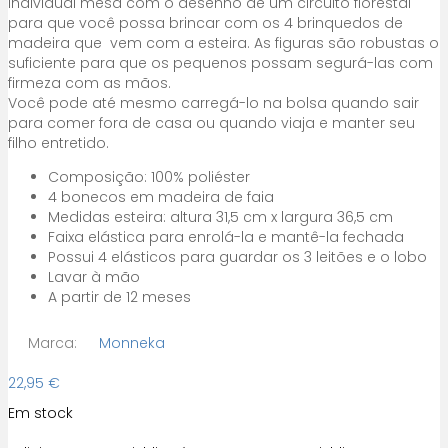
Individual mesa com o desenho de um circuito florestal
para que você possa brincar com os 4 brinquedos de
madeira que vem com a esteira. As figuras são robustas o
suficiente para que os pequenos possam segurá-las com
firmeza com as mãos.
Você pode até mesmo carregá-lo na bolsa quando sair
para comer fora de casa ou quando viaja e manter seu
filho entretido.
Composição: 100% poliéster
4 bonecos em madeira de faia
Medidas esteira: altura 31,5 cm x largura 36,5 cm
Faixa elástica para enrolá-la e mantê-la fechada
Possui 4 elásticos para guardar os 3 leitões e o lobo
Lavar à mão
A partir de 12 meses
Marca:
Monneka
22,95
€
Em stock