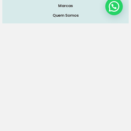
Marcas
Quem Somos
Contatos
Termos e Condições de Vendas, Envios e Devoluções
Termos e Condições
Política de Privacidade
Política de Cookies
Resolução de Litígios
Livro de Reclamações Online
Redes Sociais:
© 2026 Pra Mamã. Powered by
Like My Web
. All Rights
Reserved.