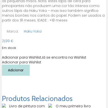
as pequenas mãos. Nota: estes lápis de cera para
principiantes não produzem uma cor tão intensa como
outros lápis da Haku Yoka – mas isso também significa
menos borrões nos cantos do papel. Podem ser usados a
partir dos 18 meses. IDADE : +18 meses
Marca:
Haku Yoka
21,99
€
Em stock
Adicionar para Wishlist
Já se encontra na Wishlist
Adicionar para Wishlist
Quantidade
Adicionar
de
Lápis
de
cera
geométricos
sensoriais
Produtos Relacionados
Haku
Yoka