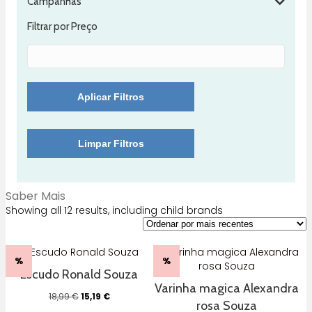
Campanhas
Filtrar por Preço
Aplicar Filtros
Limpar Filtros
Saber Mais
Showing all 12 results, including child brands
%
%
Escudo Ronald Souza
Varinha magica Alexandra
O
O
18,99
€
15,19
€
rosa Souza
preço
preço