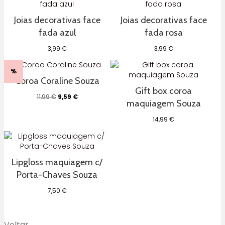
era:
é:
14,00 €.
8,40 €.
Joias decorativas face
Joias decorativas face
fada azul
fada rosa
3,99
€
3,99
€
%
Coroa Coraline Souza
Gift box coroa
O
O
11,99
€
9,59
€
maquiagem Souza
preço
preço
original
atual
14,99
€
era:
é:
11,99 €.
9,59 €.
Lipgloss maquiagem c/
Porta-Chaves Souza
7,50
€
Voltar