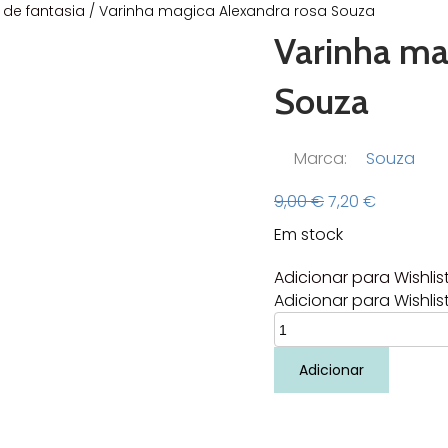
 de fantasia
/ Varinha magica Alexandra rosa Souza
Varinha ma
Souza
Marca:
Souza
O
O
9,00
€
7,20
€
preço
preço
Em stock
original
atual
era:
é:
Adicionar para Wishlis
9,00 €.
7,20 €.
Adicionar para Wishlis
Quantidade
de
Varinha
Adicionar
magica
Alexandra
rosa
Souza