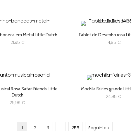
44,99 €.
35,99 €.
15,00 €.
12,00 €.
 boneca em Metal Little Dutch
Tablet de Desenho rosa Lit
21,95
€
14,95
€
ical Rosa Safari Friends Little
Mochila Fairies grande Lit
Dutch
24,95
€
29,95
€
1
2
3
…
255
Seguinte »