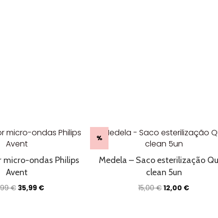
%
r micro-ondas Philips
Medela – Saco esterilização Qu
Avent
clean 5un
O
O
O
O
,99
€
35,99
€
15,00
€
12,00
€
preço
preço
preço
preço
original
atual
original
atual
era:
é:
era:
é: