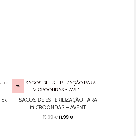
%
ick
SACOS DE ESTERILIZAÇÃO PARA
MICROONDAS – AVENT
O
O
15,99
€
11,99
€
preço
preço
original
atual
era:
é: