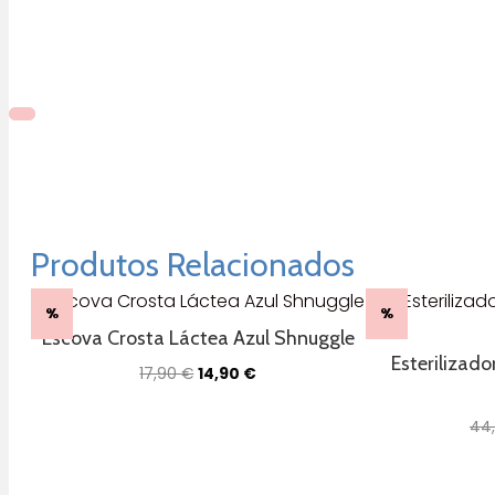
Produtos Relacionados
%
%
Escova Crosta Láctea Azul Shnuggle
Esterilizado
O
O
17,90
€
14,90
€
preço
preço
original
atual
44
era:
é:
17,90 €.
14,90 €.