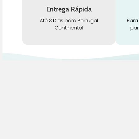
Entrega Rápida
Até 3 Dias para Portugal
Para
Continental
par
G
Pra Mamã
A
Gravidez e Maternidade | Tudo para o seu
H
Bebé | Puericultura | Brinquedos |
Alimentação e Amamentação | Hora de
B
Dormir | Hora do Banho | Hora de Passear
D
C