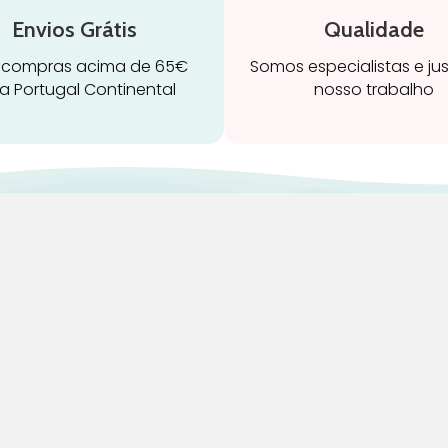
Envios Grátis
Qualidade
 compras acima de 65€
Somos especialistas e ju
a Portugal Continental
nosso trabalho
ravidez e maternidade
Início
leitamento e amamentação
Loja
igiene
Blog
rinquedos
Marcas
ormir e descanso
Quem Somos
adeiras Auto
Contatos