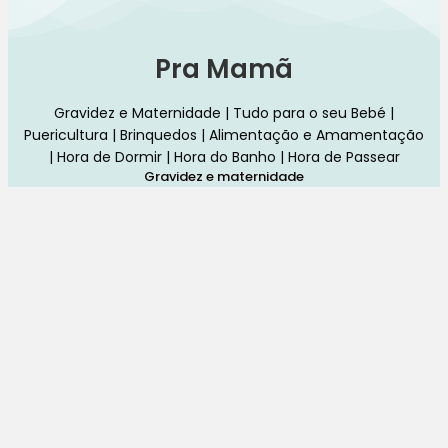
Pra Mamã
Gravidez e Maternidade | Tudo para o seu Bebé |
Puericultura | Brinquedos | Alimentação e Amamentação
| Hora de Dormir | Hora do Banho | Hora de Passear
Gravidez e maternidade
Aleitamento e amamentação
Higiene
Brinquedos
Dormir e descanso
Cadeiras Auto
Saúde e bem-estar
Início
Loja