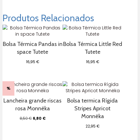
Produtos Relacionados
Bolsa Térmica Pandas in
Bolsa Térmica Little Red
space Tutete
Tutete
16,95
€
16,95
€
%
Lancheira grande riscas
Bolsa termica Rígida
rosa Monnëka
Stripes Apricot
Monnëka
O
O
8,50
€
6,80
€
preço
preço
22,95
€
original
atual
era:
é:
8,50 €.
6,80 €.