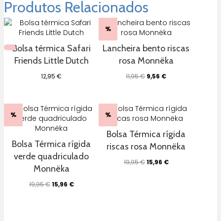
Produtos Relacionados
%
Bolsa térmica Safari
Lancheira bento riscas
Friends Little Dutch
rosa Monnëka
O
O
12,95
€
11,95
€
9,56
€
preço
preço
original
atual
era:
é:
11,95 €.
9,56 €.
%
%
Bolsa Térmica rígida
Bolsa Térmica rígida
riscas rosa Monnëka
verde quadriculado
O
O
19,95
€
15,96
€
Monnëka
preço
preço
original
atual
O
O
19,95
€
15,96
€
era:
é:
preço
preço
19,95 €.
15,96 €.
original
atual
era:
é:
19,95 €.
15,96 €.