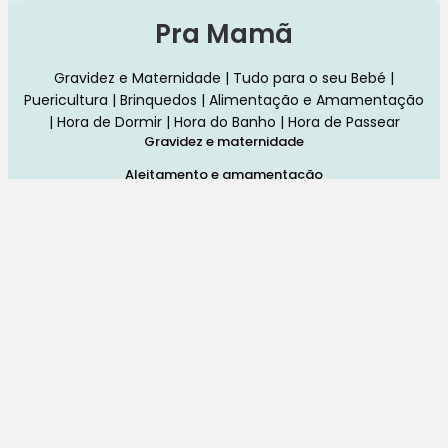
Pra Mamã
Gravidez e Maternidade | Tudo para o seu Bebé |
Puericultura | Brinquedos | Alimentação e Amamentação
| Hora de Dormir | Hora do Banho | Hora de Passear
Gravidez e maternidade
Aleitamento e amamentação
Higiene
Brinquedos
Dormir e descanso
Cadeiras Auto
Saúde e bem-estar
Início
Loja
Blog