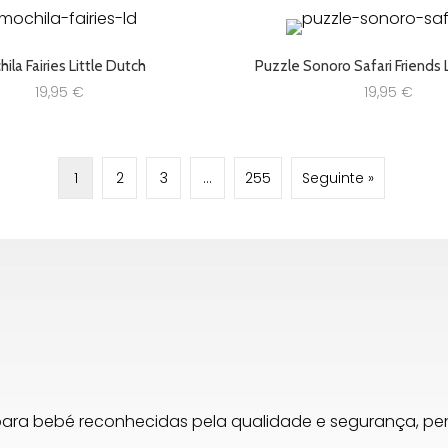
ila Fairies Little Dutch
Puzzle Sonoro Safari Friends 
19,95
€
19,95
€
1
2
3
…
255
Seguinte »
para bebé reconhecidas pela qualidade e segurança, 