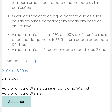
também uma etiqueta para o nome para evitar
confusões
O veludo repelente de água garante que as suas
coisas favoritas permaneçam secas em caso de
chuva leve
A mochila infantil sem PFC de 100% poliéster é a mais
pequena da gama LeifoSSIG e tem capacidade para
3,5 litros
A mochila infantil é recomendada a partir dos 2 anos
Marca:
Lassig
O
O
27,95
€
16,99
€
preço
preço
Em stock
original
atual
era:
é:
Adicionar para Wishlist
Já se encontra na Wishlist
27,95 €.
16,99 €.
Adicionar para Wishlist
Quantidade
Adicionar
de
Mochila