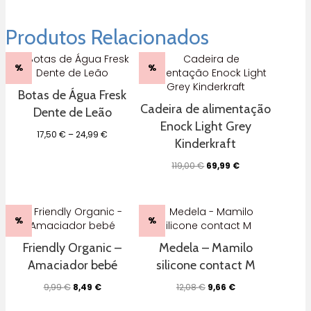
green
fun
Lassig
Produtos Relacionados
%
%
Botas de Água Fresk
Cadeira de alimentação
Dente de Leão
Enock Light Grey
Price
17,50
€
–
24,99
€
Kinderkraft
range:
17,50 €
O
O
119,00
€
69,99
€
through
preço
preço
24,99 €
original
atual
era:
é:
119,00 €.
69,99 €.
%
%
Friendly Organic –
Medela – Mamilo
Amaciador bebé
silicone contact M
O
O
O
O
9,99
€
8,49
€
12,08
€
9,66
€
preço
preço
preço
preço
original
atual
original
atual