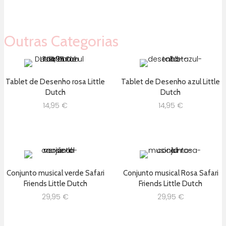
era:
é:
era:
é:
9,99 €.
8,49 €.
12,08 €.
9,66 €.
Outras Categorias
Tablet de Desenho rosa Little
Tablet de Desenho azul Little
Dutch
Dutch
14,95
€
14,95
€
Conjunto musical verde Safari
Conjunto musical Rosa Safari
Friends Little Dutch
Friends Little Dutch
29,95
€
29,95
€