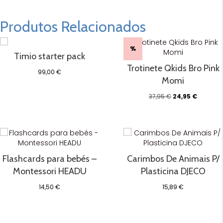
Produtos Relacionados
%
Timio starter pack
Trotinete Qkids Bro Pink
99,00
€
Momi
O
O
37,95
€
24,95
€
preço
preço
original
atual
era:
é:
37,95 €.
24,95 €.
Flashcards para bebés –
Carimbos De Animais P/
Montessori HEADU
Plasticina DJECO
14,50
€
15,89
€