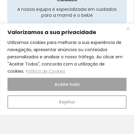
A nossa equipa é especializada em cuidados
para a mamã e o bebé
Valorizamos a sua privacidade
Utilizamos cookies para melhorar a sua experiência de
navegação, apresentar anúncios ou conteúdos
personalizados e analisar o nosso tráfego. Ao clicar em
Pra Mamã
"Aceitar Todos", concorda com a utilização de
cookies.
Política de Cookies
Gravidez e Maternidade | Tudo para o seu Bebé |
Puericultura | Brinquedos | Alimentação e Amamentação
Aceite tudo
| Hora de Dormir | Hora do Banho | Hora de Passear
Gravidez e maternidade
Aleitamento e amamentação
Rejeitar
Higiene
Brinquedos
Dormir e descanso