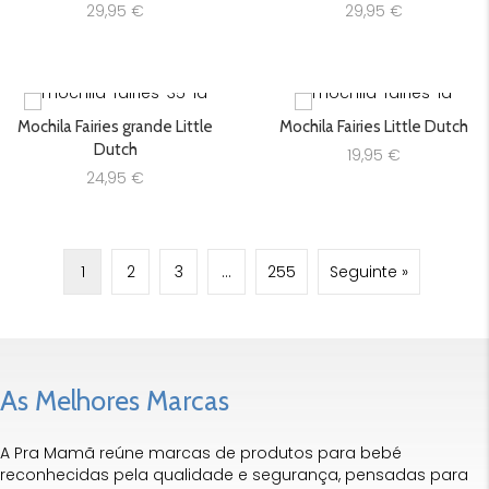
29,95
€
29,95
€
Mochila Fairies grande Little
Mochila Fairies Little Dutch
Dutch
19,95
€
24,95
€
1
2
3
…
255
Seguinte »
As Melhores Marcas
A Pra Mamã reúne marcas de produtos para bebé
reconhecidas pela qualidade e segurança, pensadas para