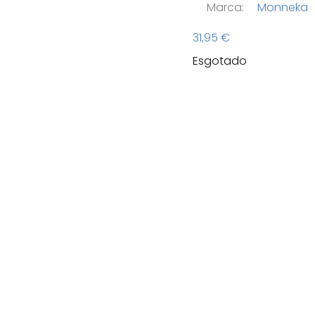
Marca:
Monneka
31,95
€
Esgotado