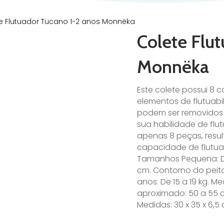
e Flutuador Tucano 1-2 anos Monnëka
Colete Flu
Monnëka
Este colete possui 8
elementos de flutuabi
podem ser removidos
sua habilidade de flu
apenas 8 peças, res
capacidade de flutua
Tamanhos Pequena: De 1
cm. Contorno do peito
anos. De 15 a 19 kg. M
aproximado: 50 a 55 cm
Medidas: 30 x 35 x 6,