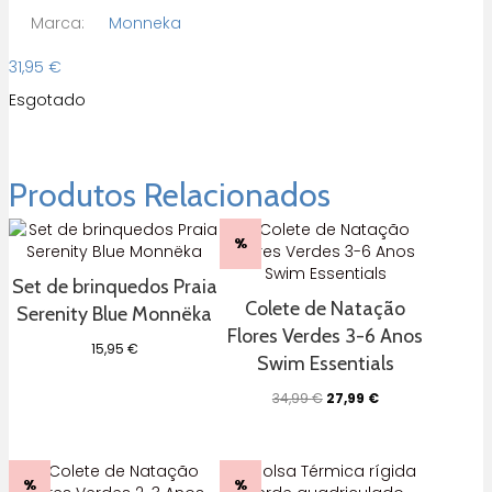
Marca:
Monneka
31,95
€
Esgotado
Produtos Relacionados
%
Set de brinquedos Praia
Colete de Natação
Serenity Blue Monnëka
Flores Verdes 3-6 Anos
15,95
€
Swim Essentials
O
O
34,99
€
27,99
€
preço
preço
original
atual
era:
é:
34,99 €.
27,99 €.
%
%