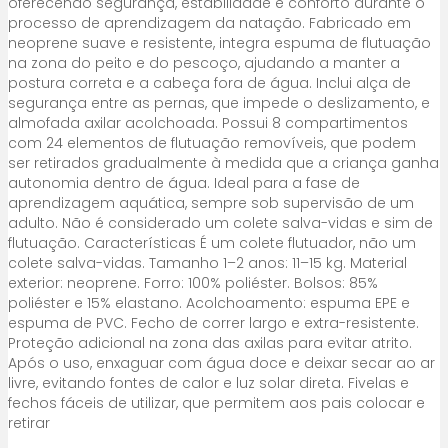
oferecendo segurança, estabilidade e conforto durante o
processo de aprendizagem da natação. Fabricado em
neoprene suave e resistente, integra espuma de flutuação
na zona do peito e do pescoço, ajudando a manter a
postura correta e a cabeça fora de água. Inclui alça de
segurança entre as pernas, que impede o deslizamento, e
almofada axilar acolchoada. Possui 8 compartimentos
com 24 elementos de flutuação removíveis, que podem
ser retirados gradualmente à medida que a criança ganha
autonomia dentro de água. Ideal para a fase de
aprendizagem aquática, sempre sob supervisão de um
adulto. Não é considerado um colete salva-vidas e sim de
flutuação. Características É um colete flutuador, não um
colete salva-vidas. Tamanho 1–2 anos: 11–15 kg. Material
exterior: neoprene. Forro: 100% poliéster. Bolsos: 85%
poliéster e 15% elastano. Acolchoamento: espuma EPE e
espuma de PVC. Fecho de correr largo e extra-resistente.
Proteção adicional na zona das axilas para evitar atrito.
Após o uso, enxaguar com água doce e deixar secar ao ar
livre, evitando fontes de calor e luz solar direta. Fivelas e
fechos fáceis de utilizar, que permitem aos pais colocar e
retirar