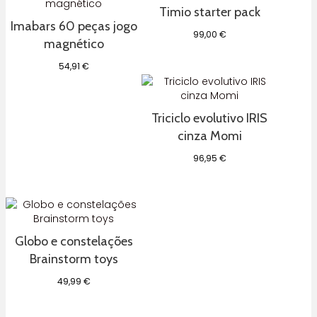
Timio starter pack
Imabars 60 peças jogo
99,00
€
magnético
54,91
€
Triciclo evolutivo IRIS
cinza Momi
96,95
€
Globo e constelações
Brainstorm toys
49,99
€