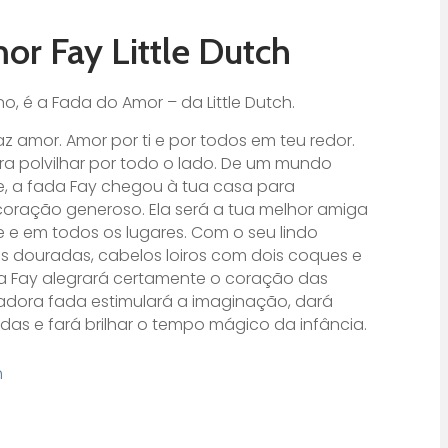
or Fay Little Dutch
o, é a Fada do Amor – da Little Dutch.
z amor. Amor por ti e por todos em teu redor.
ra polvilhar por todo o lado. De um mundo
e, a fada Fay chegou à tua casa para
coração generoso. Ela será a tua melhor amiga
re e em todos os lugares. Com o seu lindo
sas douradas, cabelos loiros com dois coques e
 a Fay alegrará certamente o coração das
tadora fada estimulará a imaginação, dará
das e fará brilhar o tempo mágico da infância.
h