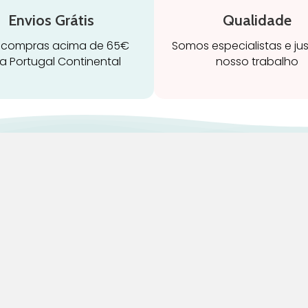
Envios Grátis
Qualidade
 compras acima de 65€
Somos especialistas e ju
a Portugal Continental
nosso trabalho
ravidez e maternidade
Início
leitamento e amamentação
Loja
igiene
Blog
rinquedos
Marcas
ormir e descanso
Quem Somos
adeiras Auto
Contatos