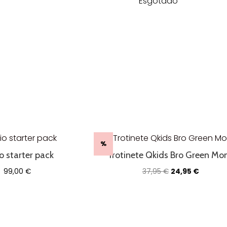
Esgotado
%
o starter pack
Trotinete Qkids Bro Green Mo
O
O
99,00
€
37,95
€
24,95
€
preço
preço
original
atual
era:
é:
37,95 €.
24,95 €.