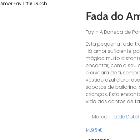
Amor Fay Little Dutch
Fada do Am
Fay – A Boneca de Pan
Esta pequena fada tra
Há amor suficiente pa
mágico muito distant
encantar, com o seu 
e cuidará de ti, semp
vestido azul claro, a
sapatos de bailarina,
crianças. Esta encan
vida aos contos de fa
Marca:
Little Dutc
14,95
€