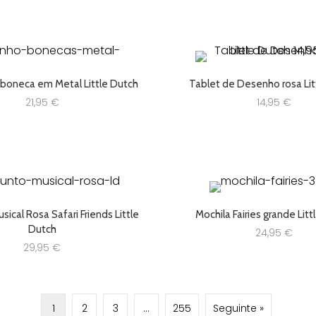
 boneca em Metal Little Dutch
Tablet de Desenho rosa Lit
21,95
€
14,95
€
ical Rosa Safari Friends Little
Mochila Fairies grande Lit
Dutch
24,95
€
29,95
€
1
2
3
…
255
Seguinte »