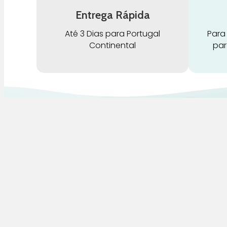
Entrega Rápida
Até 3 Dias para Portugal
Para
Continental
par
G
Pra Mamã
A
Gravidez e Maternidade | Tudo para o seu
H
Bebé | Puericultura | Brinquedos |
Alimentação e Amamentação | Hora de
B
Dormir | Hora do Banho | Hora de Passear
D
C