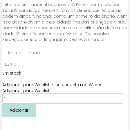
feitas de um material educativo 100% em português que
inclui 12 cartas grandes e 12 formas de encaixe. As cartas
podem ainda funcionar como um primeiro dicionário. Além
isso desenvolvem a motricidade fina das crianças e a sua
capacidade de reconhecimento e classificação de formas.
Idade Mínima Recomendada: 1-3 anos Desenvolve:
Perceção sensorial, linguagem, destreza manual
Marca:
Headu
14,50
€
Em stock
Adicionar para Wishlist
Já se encontra na Wishlist
Adicionar para Wishlist
Quantidade
de
Flashcards
Adicionar
para
bebés
-