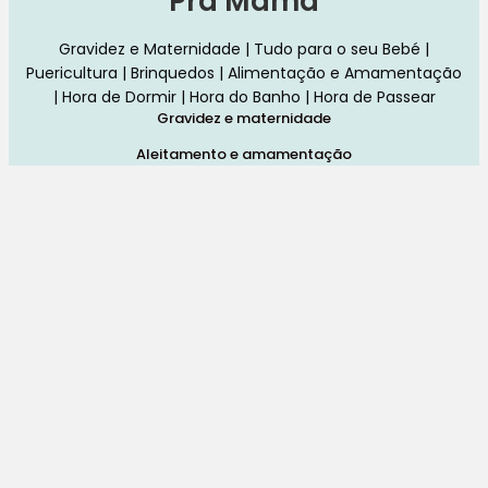
Pra Mamã
Gravidez e Maternidade | Tudo para o seu Bebé |
Puericultura | Brinquedos | Alimentação e Amamentação
| Hora de Dormir | Hora do Banho | Hora de Passear
Gravidez e maternidade
Aleitamento e amamentação
Higiene
Brinquedos
Dormir e descanso
Cadeiras Auto
Saúde e bem-estar
Início
Loja
Blog
Marcas