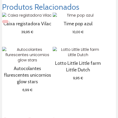
Montessori
Produtos Relacionados
HEADU
Caixa registadora Vilac
Time pop azul
39,95
€
10,00
€
Lotto Little Little farm
Autocolantes
Little Dutch
flurescentes unicornios
9,95
€
glow stars
6,99
€