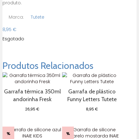
produto.
Marca:
Tutete
8,95
€
Esgotado
Produtos Relacionados
Garrafa térmica 350ml
Garrafa de plástico
andorinha Fresk
Funny Letters Tutete
26,95
€
8,95
€
%
%