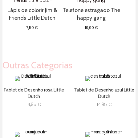
Lápis de colorir Jim &
Telefone estragado The
Friends Little Dutch
happy gang
7,50
€
19,90
€
Outras Categorias
Tablet de Desenho rosa Little
Tablet de Desenho azul Little
Dutch
Dutch
14,95
€
14,95
€