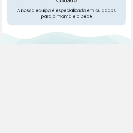
Cuidado
A nossa equipa é especializada em cuidados
para a mamã e o bebé
Pra Mamã
Gravidez e Maternidade | Tudo para o seu Bebé |
Puericultura | Brinquedos | Alimentação e Amamentação
| Hora de Dormir | Hora do Banho | Hora de Passear
Gravidez e maternidade
Aleitamento e amamentação
Higiene
Brinquedos
Dormir e descanso