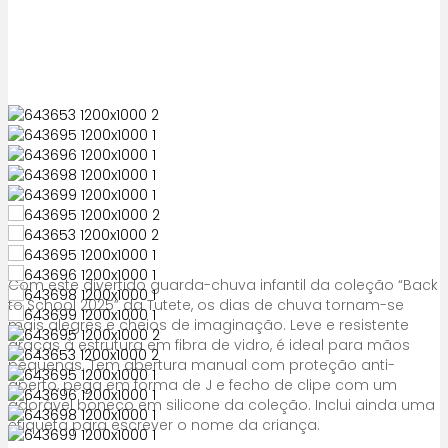
Com este divertido guarda-chuva infantil da coleção “Back
to School 2025” da Tutete, os dias de chuva tornam-se
mais alegres e cheios de imaginação. Leve e resistente
graças à estrutura em fibra de vidro, é ideal para mãos
pequenas. Tem abertura manual com proteção anti-
aperto, pega em forma de J e fecho de clipe com um
adorável boneco em silicone da coleção. Inclui ainda uma
etiqueta para escrever o nome da criança.