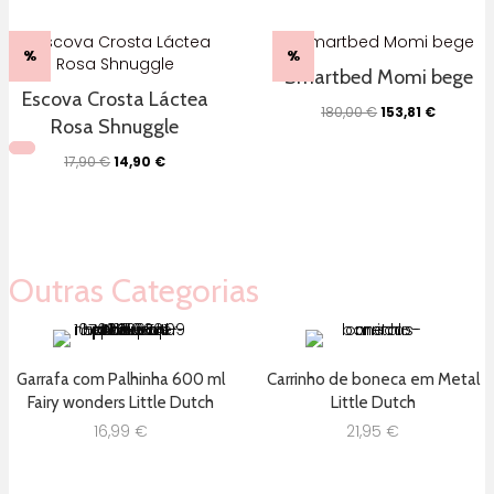
original
atual
20,80 €.
16,64 €.
era:
é:
159,99 €.
96,00 €.
%
%
Smartbed Momi bege
Escova Crosta Láctea
O
O
180,00
€
153,81
€
Rosa Shnuggle
preço
preço
original
atual
O
O
17,90
€
14,90
€
era:
é:
preço
preço
180,00 €.
153,81 €.
original
atual
era:
é:
17,90 €.
14,90 €.
Outras Categorias
Garrafa com Palhinha 600 ml
Carrinho de boneca em Metal
Fairy wonders Little Dutch
Little Dutch
16,99
€
21,95
€