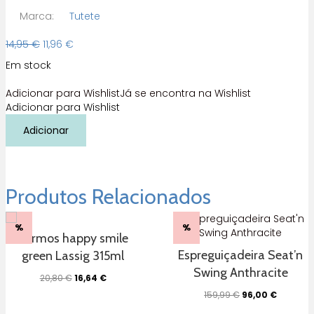
Marca:
Tutete
O
O
14,95
€
11,96
€
preço
preço
Em stock
original
atual
era:
é:
Adicionar para Wishlist
Já se encontra na Wishlist
14,95 €.
11,96 €.
Adicionar para Wishlist
Quantidade
Adicionar
de
Guarda-
chuva
The
Three
Produtos Relacionados
Little
Pigs
%
%
Termos happy smile
Espreguiçadeira Seat’n
green Lassig 315ml
Swing Anthracite
O
O
20,80
€
16,64
€
preço
preço
O
O
159,99
€
96,00
€
original
atual
preço
preço
era:
é: