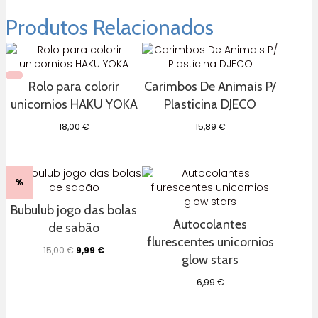
Produtos Relacionados
Rolo para colorir
Carimbos De Animais P/
unicornios HAKU YOKA
Plasticina DJECO
18,00
€
15,89
€
%
Bubulub jogo das bolas
Autocolantes
de sabão
flurescentes unicornios
O
O
15,00
€
9,99
€
glow stars
preço
preço
original
atual
6,99
€
era:
é:
15,00 €.
9,99 €.