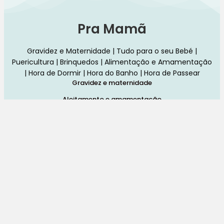
Pra Mamã
Gravidez e Maternidade | Tudo para o seu Bebé |
Puericultura | Brinquedos | Alimentação e Amamentação
| Hora de Dormir | Hora do Banho | Hora de Passear
Gravidez e maternidade
Aleitamento e amamentação
Higiene
Brinquedos
Dormir e descanso
Cadeiras Auto
Saúde e bem-estar
Início
Loja