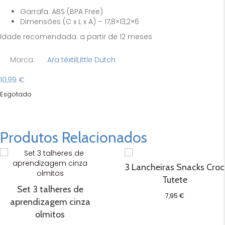
Garrafa: ABS (BPA Free)
Dimensões (C x L x A) – 17,8×13,2×6
Idade recomendada: a partir de 12 meses
Marca:
Ara têxtil
Little Dutch
10,99
€
Esgotado
Produtos Relacionados
3 Lancheiras Snacks Croc
Tutete
Set 3 talheres de
7,95
€
aprendizagem cinza
olmitos