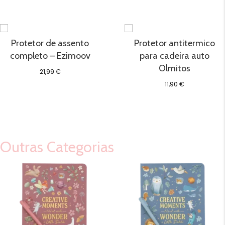
Protetor de assento
Protetor antitermico
completo – Ezimoov
para cadeira auto
Olmitos
21,99
€
11,90
€
Outras Categorias