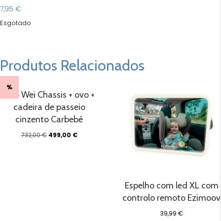
7,95
€
Esgotado
Produtos Relacionados
%
Duo Wei Chassis + ovo +
cadeira de passeio
cinzento Carbebé
O
O
732,00
€
499,00
€
preço
preço
original
atual
era:
é:
732,00 €.
499,00 €.
Espelho com led XL com
controlo remoto Ezimoov
39,99
€