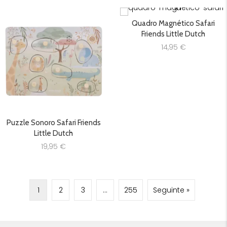
Quadro Magnético Safari
Friends Little Dutch
14,95
€
Puzzle Sonoro Safari Friends
Little Dutch
19,95
€
1
2
3
…
255
Seguinte »