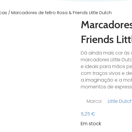
icas
/ Marcadores de feltro Rosa & Friends Little Dutch
Marcadores
Friends Lit
Dá ainda mais cor às
marcadores Little Dut
e ideais para mãos pe
com traços vivos e def
a imaginação e a mot
momentos de expressã
Marca:
Little Dutc
5,25
€
Em stock