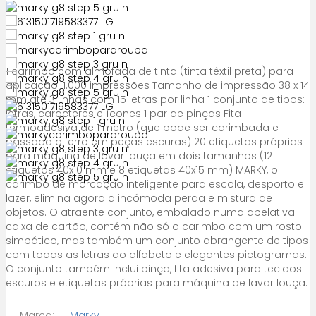
1 carimbo com almofada de tinta (tinta têxtil preta) para
aplicação. 1.000 impressões Tamanho de impressão 38 x 14
mm até 3 linhas com 15 letras por linha 1 conjunto de tipos:
letras, caracteres e ícones 1 par de pinças Fita
termoadesiva de 1 metro (que pode ser carimbada e
passada a ferro em peças escuras) 20 etiquetas próprias
para máquina de lavar louça em dois tamanhos (12
etiquetas 40x10 mm e 8 etiquetas 40x15 mm) MARKY, o
carimbo de marcação inteligente para escola, desporto e
lazer, elimina agora a incómoda perda e mistura de
objetos. O atraente conjunto, embalado numa apelativa
caixa de cartão, contém não só o carimbo com um rosto
simpático, mas também um conjunto abrangente de tipos
com todas as letras do alfabeto e elegantes pictogramas.
O conjunto também inclui pinça, fita adesiva para tecidos
escuros e etiquetas próprias para máquina de lavar louça.
Marca:
Marky