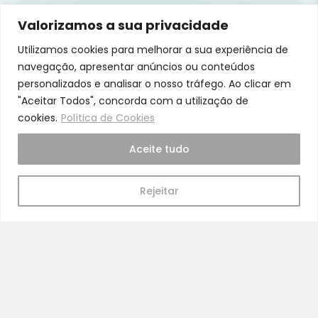
Valorizamos a sua privacidade
Pra Mamã
Utilizamos cookies para melhorar a sua experiência de
Gravidez e Maternidade | Tudo para o seu Bebé |
navegação, apresentar anúncios ou conteúdos
Puericultura | Brinquedos | Alimentação e Amamentação
personalizados e analisar o nosso tráfego. Ao clicar em
| Hora de Dormir | Hora do Banho | Hora de Passear
"Aceitar Todos", concorda com a utilização de
Gravidez e maternidade
cookies.
Política de Cookies
Aleitamento e amamentação
Aceite tudo
Higiene
Brinquedos
Rejeitar
Dormir e descanso
Cadeiras Auto
Saúde e bem-estar
Início
Loja