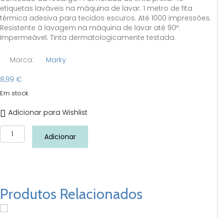
etiquetas laváveis na máquina de lavar. 1 metro de fita
térmica adesiva para tecidos escuros. Até 1000 impressões.
Resistente à lavagem na máquina de lavar até 90º.
Impermeável. Tinta dermatologicamente testada.
Marca:
Marky
8,99
€
Em stock
Adicionar para Wishlist
Quantidade
Adicionar
de
MARKY
Recarga
Produtos Relacionados