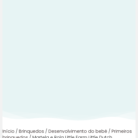
Início
/
Brinquedos
/
Desenvolvimento do bebé
/
Primeiros
brinquedos
/ Martela e Rola Little Farm Little Dutch