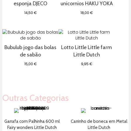
esponja DJECO
unicornios HAKU YOKA
14,50
€
18,00
€
Bubulub jogo das bolas
Lotto Little Little farm
de sabão
Little Dutch
15,00
€
9,95
€
Outras Categorias
Garrafa com Palhinha 600 ml
Carrinho de boneca em Metal
Fairy wonders Little Dutch
Little Dutch