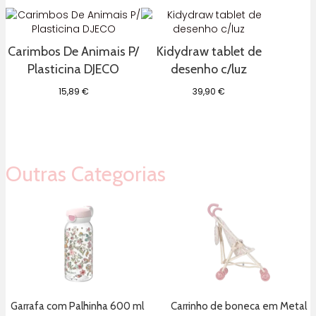
Carimbos De Animais P/
Kidydraw tablet de
Plasticina DJECO
desenho c/luz
15,89
€
39,90
€
Outras Categorias
Garrafa com Palhinha 600 ml
Carrinho de boneca em Metal