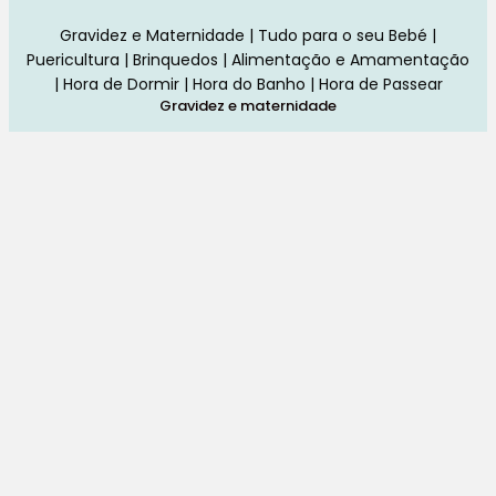
Gravidez e Maternidade | Tudo para o seu Bebé |
Puericultura | Brinquedos | Alimentação e Amamentação
| Hora de Dormir | Hora do Banho | Hora de Passear
Gravidez e maternidade
Aleitamento e amamentação
Higiene
Brinquedos
Dormir e descanso
Cadeiras Auto
Saúde e bem-estar
Início
Loja
Blog
Marcas