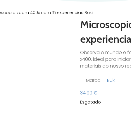
oscopio zoom 400x com 15 experiencias Buki
Microscop
experiencia
Observa o mundo e f
x400, ideal para inici
materiais ao nosso re
Marca:
Buki
34,99
€
Esgotado