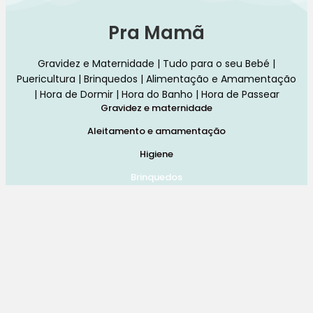
Pra Mamã
Gravidez e Maternidade | Tudo para o seu Bebé |
Puericultura | Brinquedos | Alimentação e Amamentação
| Hora de Dormir | Hora do Banho | Hora de Passear
Gravidez e maternidade
Aleitamento e amamentação
Higiene
Brinquedos
Dormir e descanso
Cadeiras Auto
Saúde e bem-estar
Início
Loja