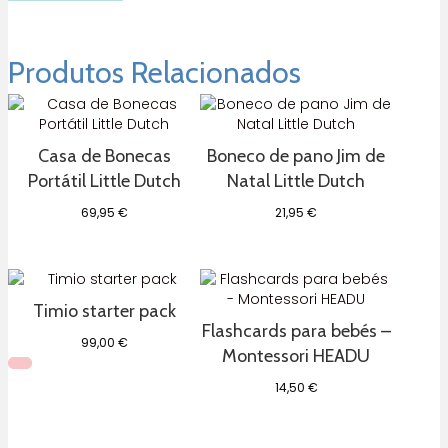
Mini
Furgoneta
Volkswagen
Menta
Produtos Relacionados
Beetle
Classical
Tutete
Casa de Bonecas
Boneco de pano Jim de
Portátil Little Dutch
Natal Little Dutch
69,95
€
21,95
€
Timio starter pack
Flashcards para bebés –
99,00
€
Montessori HEADU
14,50
€