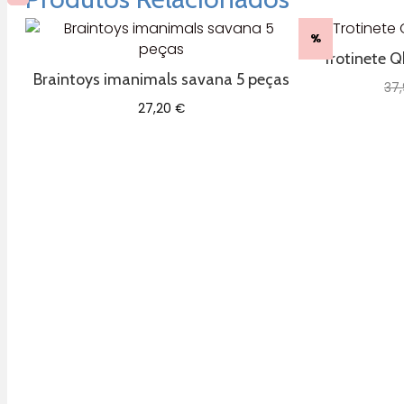
%
Trotinete 
Braintoys imanimals savana 5 peças
37
27,20
€