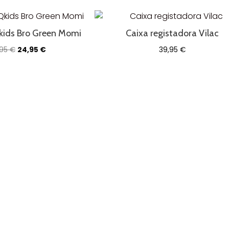
Qkids Bro Green Momi
Caixa registadora Vilac
O
O
,95
€
24,95
€
39,95
€
preço
preço
original
atual
era:
é:
37,95 €.
24,95 €.