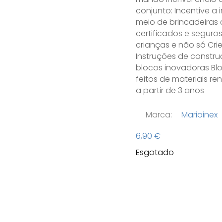
conjunto: Incentive a 
meio de brincadeiras 
certificados e seguro
crianças e não só Cri
Instruções de constr
blocos inovadoras Blo
feitos de materiais r
a partir de 3 anos
Marca:
Marioinex
6,90
€
Esgotado