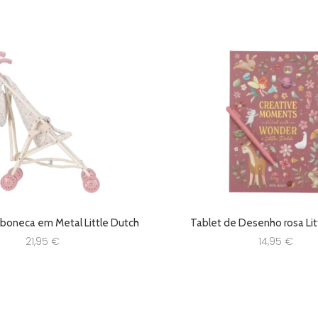
 boneca em Metal Little Dutch
Tablet de Desenho rosa Lit
21,95
€
14,95
€