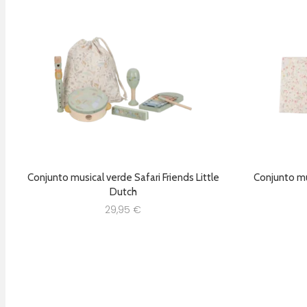
Conjunto musical verde Safari Friends Little
Conjunto mus
Dutch
29,95
€