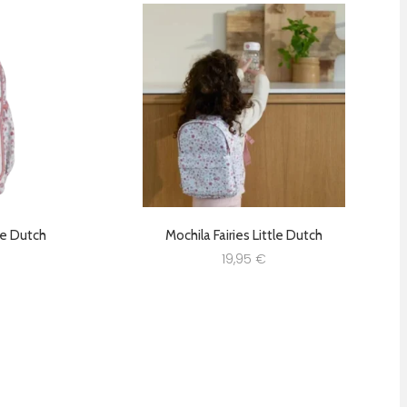
tle Dutch
Mochila Fairies Little Dutch
19,95
€