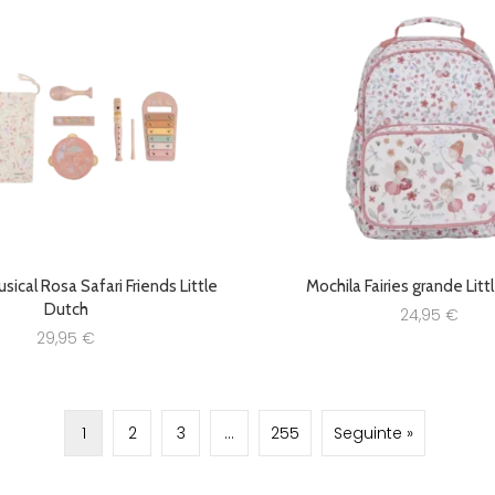
ical Rosa Safari Friends Little
Mochila Fairies grande Lit
Dutch
24,95
€
29,95
€
1
2
3
…
255
Seguinte »