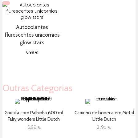
Autocolantes
flurescentes unicornios
glow stars
6,99
€
Outras Categorias
Garrafa com Palhinha 600 ml
Carrinho de boneca em Metal
Fairy wonders Little Dutch
Little Dutch
16,99
€
21,95
€