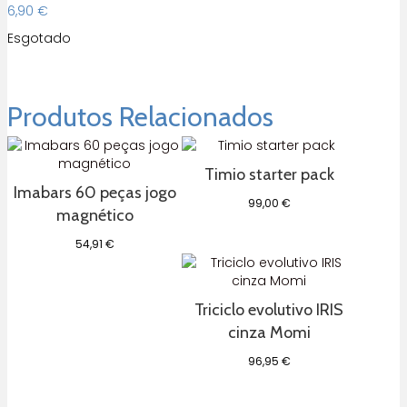
6,90
€
Esgotado
Produtos Relacionados
Timio starter pack
Imabars 60 peças jogo
99,00
€
magnético
54,91
€
Triciclo evolutivo IRIS
cinza Momi
96,95
€