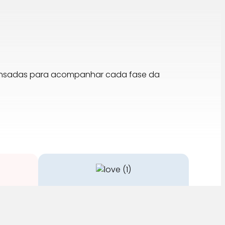
pensadas para acompanhar cada fase da
Cuidado
stos no
A nossa equipa é especializada