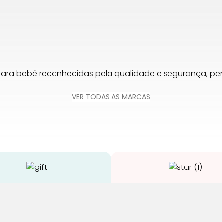
para bebé reconhecidas pela qualidade e segurança, 
VER TODAS AS MARCAS
Envios Grátis
Qualidade
 compras acima de 65€
Somos especialistas e ju