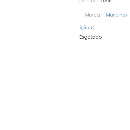
pelo céu azul!
Marca:
Marioinex
9,95
€
Esgotado