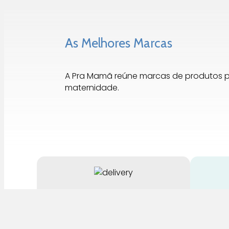
As Melhores Marcas
A Pra Mamã reúne marcas de produtos 
maternidade.
Entrega Rápida
Até 3 Dias para Portugal
Para