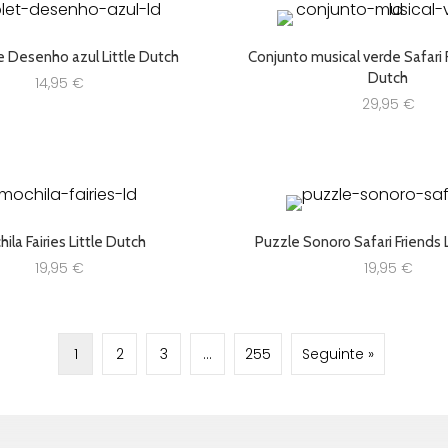
e Desenho azul Little Dutch
Conjunto musical verde Safari F
Dutch
14,95
€
29,95
€
ila Fairies Little Dutch
Puzzle Sonoro Safari Friends 
19,95
€
19,95
€
1
2
3
…
255
Seguinte »