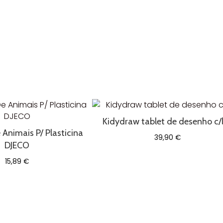
Kidydraw tablet de desenho c/
Animais P/ Plasticina
39,90
€
DJECO
15,89
€