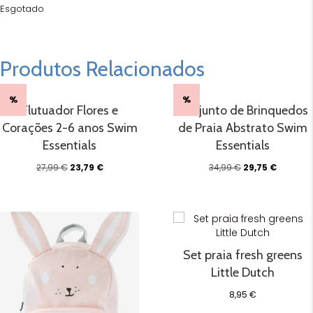
Esgotado
Produtos Relacionados
%
%
Flutuador Flores e
Conjunto de Brinquedos
Corações 2-6 anos Swim
de Praia Abstrato Swim
Essentials
Essentials
O
O
O
O
27,99
€
23,79
€
34,99
€
29,75
€
preço
preço
preço
preço
original
atual
original
atual
era:
é:
era:
é:
27,99 €.
23,79 €.
34,99 €.
29,75 €.
Set praia fresh greens
Little Dutch
8,95
€