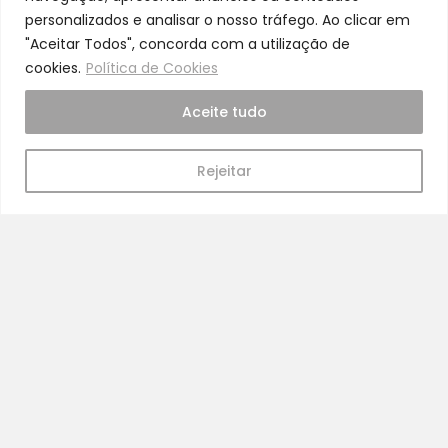
personalizados e analisar o nosso tráfego. Ao clicar em
"Aceitar Todos", concorda com a utilização de
cookies.
Política de Cookies
Cuidado
Aceite tudo
A nossa equipa é especializada em cuidados
para a mamã e o bebé
Rejeitar
Pra Mamã
Gravidez e Maternidade | Tudo para o seu Bebé |
Puericultura | Brinquedos | Alimentação e Amamentação
| Hora de Dormir | Hora do Banho | Hora de Passear
Gravidez e maternidade
Aleitamento e amamentação