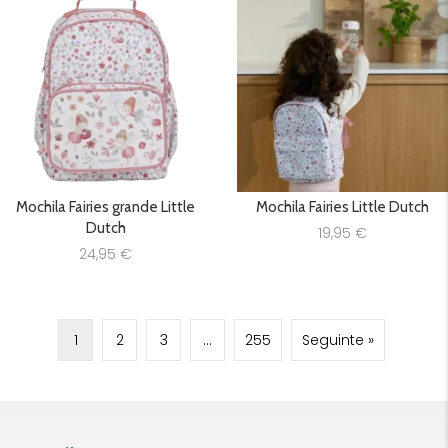
Mochila Fairies grande Little
Mochila Fairies Little Dutch
Dutch
19,95
€
24,95
€
1
2
3
…
255
Seguinte »