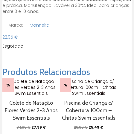
e prática. Manutenção: Lavável a 30ºC. Ideal para crianças
entre 3 e 10 anos.
Marca:
Monneka
22,95
€
Esgotado
Produtos Relacionados
%
%
Colete de Natação
Piscina de Criança c/
Flores Verdes 2-3 Anos
Cobertura 100cm –
Swim Essentials
Chitas Swim Essentials
O
O
O
O
34,99
€
27,99
€
29,99
€
25,49
€
preço
preço
preço
preço