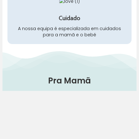
Cuidado
A nossa equipa é especializada em cuidados
para a mamã e o bebé
Pra Mamã
Gravidez e Maternidade | Tudo para o seu Bebé |
Puericultura | Brinquedos | Alimentação e Amamentação
| Hora de Dormir | Hora do Banho | Hora de Passear
Gravidez e maternidade
Aleitamento e amamentação
Higiene