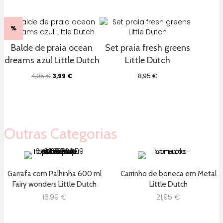
original
atual
original
atual
era:
é:
era:
é:
34,99 €.
27,99 €.
29,99 €.
25,49 €.
%
Balde de praia ocean
Set praia fresh greens
dreams azul Little Dutch
Little Dutch
O
O
4,95
€
3,99
€
8,95
€
preço
preço
original
atual
era:
é:
4,95 €.
3,99 €.
Outras Categorias
Garrafa com Palhinha 600 ml
Carrinho de boneca em Metal
Fairy wonders Little Dutch
Little Dutch
16,99
€
21,95
€