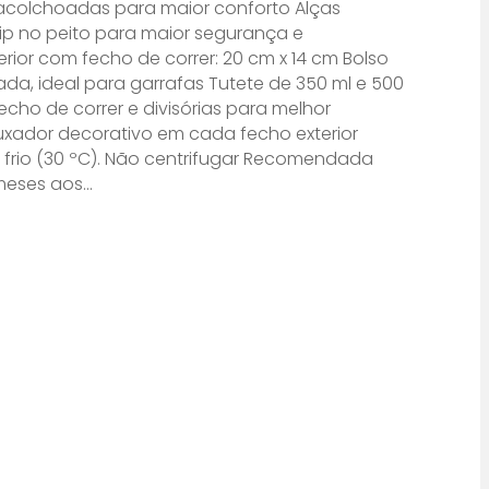
 acolchoadas para maior conforto Alças
lip no peito para maior segurança e
erior com fecho de correr: 20 cm x 14 cm Bolso
ada, ideal para garrafas Tutete de 350 ml e 500
fecho de correr e divisórias para melhor
puxador decorativo em cada fecho exterior
 frio (30 ºC). Não centrifugar Recomendada
 meses aos…