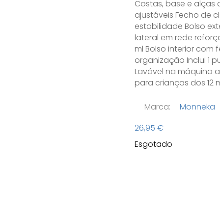
Costas, base e alças
ajustáveis Fecho de c
estabilidade Bolso ext
lateral em rede reforç
ml Bolso interior com 
organização Inclui 1 
Lavável na máquina a
para crianças dos 12
Marca:
Monneka
26,95
€
Esgotado