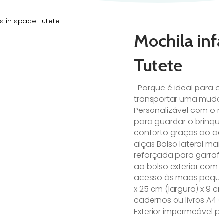
as in space Tutete
Mochila inf
Tutete
Porque é ideal para 
transportar uma muda 
Personalizável com o 
para guardar o brinq
conforto graças ao a
alças Bolso lateral ma
reforçada para garraf
ao bolso exterior com 
acesso às mãos peque
x 25 cm (largura) x 
cadernos ou livros A4
Exterior impermeável 