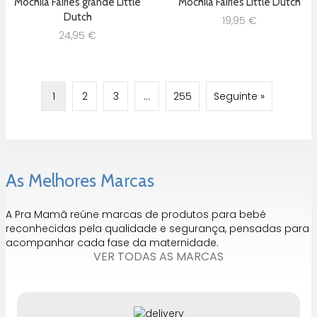
Mochila Fairies grande Little
Mochila Fairies Little Dutch
Dutch
19,95
€
24,95
€
1
2
3
…
255
Seguinte »
As Melhores Marcas
A Pra Mamã reúne marcas de produtos para bebé
reconhecidas pela qualidade e segurança, pensadas para
acompanhar cada fase da maternidade.
VER TODAS AS MARCAS