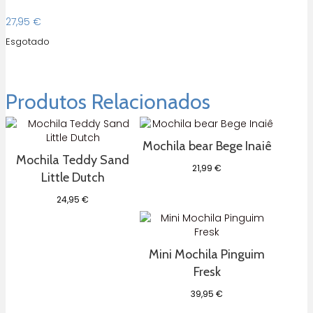
27,95
€
Esgotado
Produtos Relacionados
Mochila bear Bege Inaiê
Mochila Teddy Sand
21,99
€
Little Dutch
24,95
€
Mini Mochila Pinguim
Fresk
39,95
€