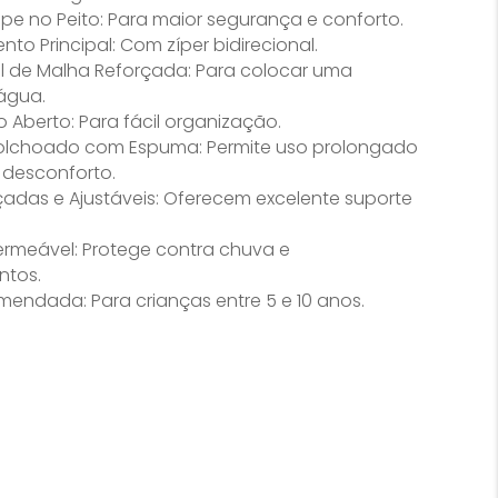
ipe no Peito: Para maior segurança e conforto.
to Principal: Com zíper bidirecional.
al de Malha Reforçada: Para colocar uma
água.
o Aberto: Para fácil organização.
olchoado com Espuma: Permite uso prolongado
 desconforto.
çadas e Ajustáveis: Oferecem excelente suporte
permeável: Protege contra chuva e
tos.
endada: Para crianças entre 5 e 10 anos.