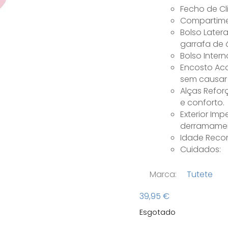
Fecho de Cl
Compartimen
Bolso Later
garrafa de 
Bolso Intern
Encosto Ac
sem causar
Alças Refor
e conforto.
Exterior Im
derramamen
Idade Recom
Cuidados:
Marca:
Tutete
39,95
€
Esgotado