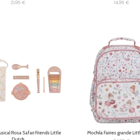
21,95
€
14,95
€
ical Rosa Safari Friends Little
Mochila Fairies grande Lit
Dutch