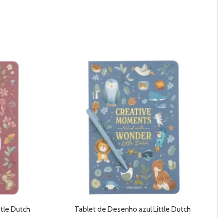
preço
preço
original
atual
era:
é:
27,95 €.
16,99 €.
tle Dutch
Tablet de Desenho azul Little Dutch