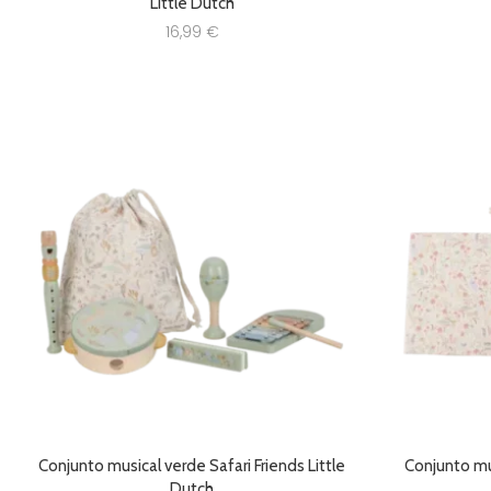
Little Dutch
16,99
€
Conjunto musical verde Safari Friends Little
Conjunto mus
Dutch