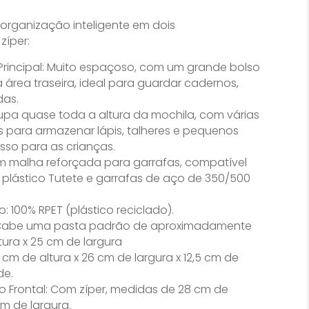
organização inteligente em dois
íper:
rincipal: Muito espaçoso, com um grande bolso
 área traseira, ideal para guardar cadernos,
das.
cupa quase toda a altura da mochila, com várias
as para armazenar lápis, talheres e pequenos
esso para as crianças.
om malha reforçada para garrafas, compatível
plástico Tutete e garrafas de aço de 350/500
 100% RPET (plástico reciclado).
abe uma pasta padrão de aproximadamente
tura x 25 cm de largura
 cm de altura x 26 cm de largura x 12,5 cm de
de.
no Frontal: Com zíper, medidas de 28 cm de
cm de largura.