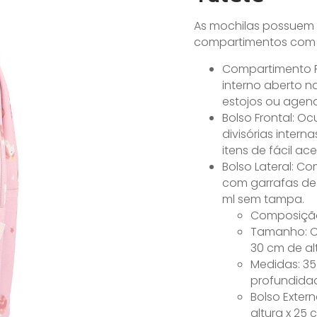
As mochilas possuem 
compartimentos com z
Compartimento P
interno aberto na
estojos ou agen
Bolso Frontal: O
divisórias intern
itens de fácil ac
Bolso Lateral: C
com garrafas de 
ml sem tampa.
Composição:
Tamanho: C
30 cm de al
Medidas: 35
profundida
Bolso Exter
altura x 25 