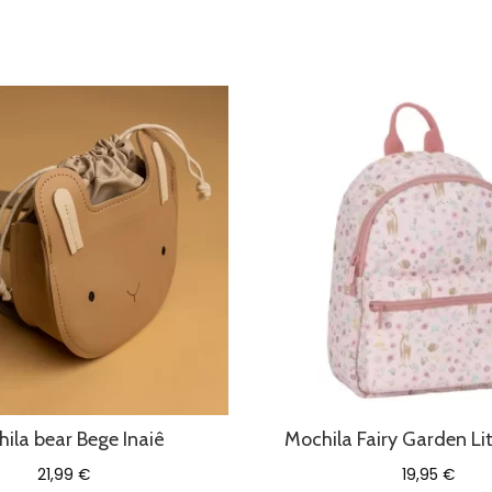
ila bear Bege Inaiê
Mochila Fairy Garden Li
21,99
€
19,95
€