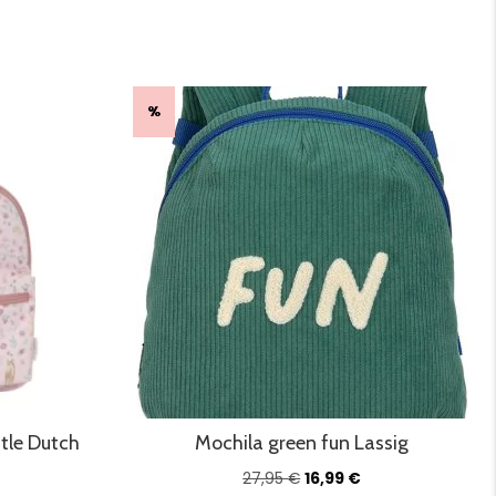
%
ttle Dutch
Mochila green fun Lassig
O
O
27,95
€
16,99
€