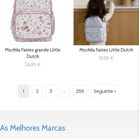
Mochila Fairies grande Little
Mochila Fairies Little Dutch
Dutch
19,95
€
24,95
€
1
2
3
…
255
Seguinte »
As Melhores Marcas