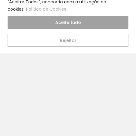
"Aceitar Todos", concorda com a utilização de
cookies.
Política de Cookies
Cuidado
Aceite tudo
A nossa equipa é especializada em cuidados
para a mamã e o bebé
Rejeitar
Pra Mamã
Gravidez e Maternidade | Tudo para o seu Bebé |
Puericultura | Brinquedos | Alimentação e Amamentação
| Hora de Dormir | Hora do Banho | Hora de Passear
Gravidez e maternidade
Aleitamento e amamentação
Higiene