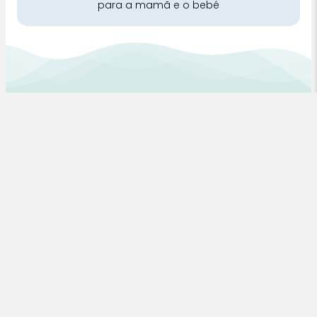
para a mamã e o bebé
Pra Mamã
Gravidez e Maternidade | Tudo para o seu Bebé |
Puericultura | Brinquedos | Alimentação e Amamentação
| Hora de Dormir | Hora do Banho | Hora de Passear
Gravidez e maternidade
Aleitamento e amamentação
Higiene
Brinquedos
Dormir e descanso
Cadeiras Auto