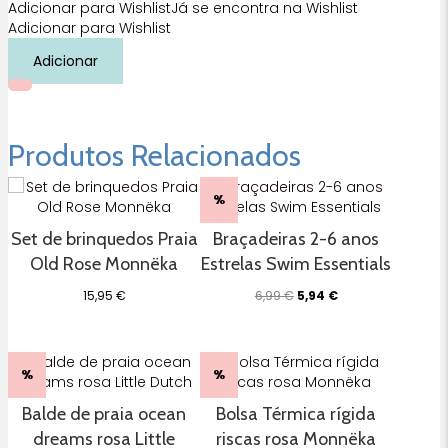
Adicionar para Wishlist
Já se encontra na Wishlist
Adicionar para Wishlist
Quantidade
Adicionar
de
Moinho
de
Areia
Ocean
Produtos Relacionados
Dreams
Pink
%
Little
Dutch
Set de brinquedos Praia
Braçadeiras 2-6 anos
Old Rose Monnëka
Estrelas Swim Essentials
O
O
15,95
€
6,99
€
5,94
€
preço
preço
original
atual
era:
é:
6,99 €.
5,94 €.
%
%
Balde de praia ocean
Bolsa Térmica rígida
dreams rosa Little
riscas rosa Monnëka