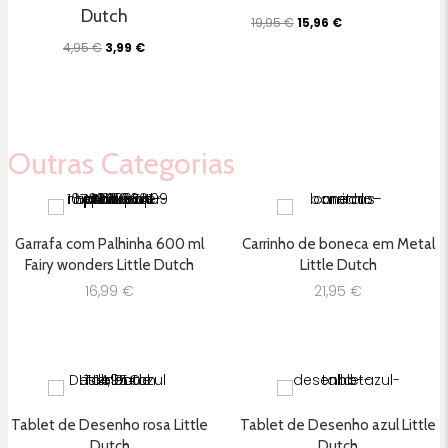
Dutch
O
O
19,95
€
15,96
€
preço
preço
O
O
4,95
€
3,99
€
original
atual
preço
preço
era:
é:
original
atual
19,95 €.
15,96 €.
era:
é:
4,95 €.
3,99 €.
Outras Categorias
Garrafa com Palhinha 600 ml
Carrinho de boneca em Metal
Fairy wonders Little Dutch
Little Dutch
16,99
€
21,95
€
Tablet de Desenho rosa Little
Tablet de Desenho azul Little
Dutch
Dutch