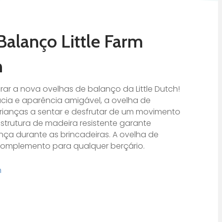
Balanço Little Farm
h
orar a nova ovelhas de balanço da Little Dutch!
a e aparência amigável, a ovelha de
rianças a sentar e desfrutar de um movimento
strutura de madeira resistente garante
nça durante as brincadeiras. A ovelha de
omplemento para qualquer berçário.
h