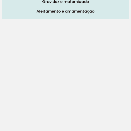
Gravidez e maternidade
Aleitamento e amamentação
Higiene
Brinquedos
Dormir e descanso
Cadeiras Auto
Saúde e bem-estar
Início
Loja
Blog
Marcas
Quem Somos
Contatos
Termos e Condições de Vendas, Envios e Devoluções