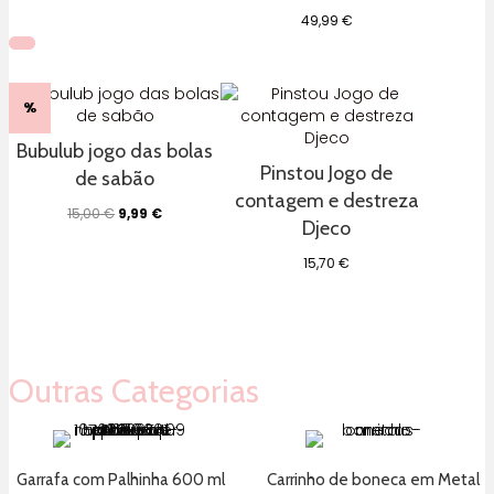
49,99
€
%
Bubulub jogo das bolas
Pinstou Jogo de
de sabão
contagem e destreza
O
O
15,00
€
9,99
€
Djeco
preço
preço
original
atual
15,70
€
era:
é:
15,00 €.
9,99 €.
Outras Categorias
Garrafa com Palhinha 600 ml
Carrinho de boneca em Metal