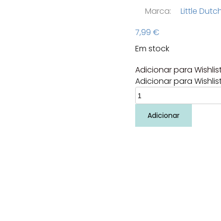
Marca:
Little Dutc
7,99
€
Em stock
Adicionar para Wishlis
Adicionar para Wishlis
Quantidade
de
Papagaio
Adicionar
Diamante
Dreamy
mermaid
Little
Dutch