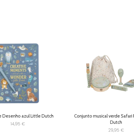
e Desenho azul Little Dutch
Conjunto musical verde Safari F
Dutch
14,95
€
29,95
€