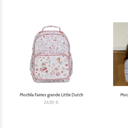
Mochila Fairies grande Little Dutch
Moch
24,95
€