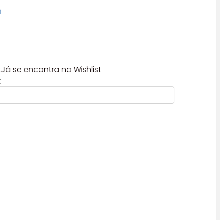
h
t
Já se encontra na Wishlist
t