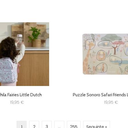
ila Fairies Little Dutch
Puzzle Sonoro Safari Friends 
19,95
€
19,95
€
1
2
3
…
255
Seguinte »