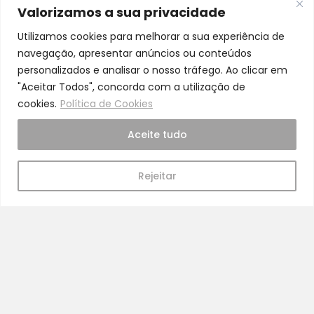
A nossa equipa é especializada em cuidados
Valorizamos a sua privacidade
para a mamã e o bebé
Utilizamos cookies para melhorar a sua experiência de
navegação, apresentar anúncios ou conteúdos
personalizados e analisar o nosso tráfego. Ao clicar em
"Aceitar Todos", concorda com a utilização de
cookies.
Política de Cookies
Pra Mamã
Aceite tudo
Gravidez e Maternidade | Tudo para o seu Bebé |
Puericultura | Brinquedos | Alimentação e Amamentação
Rejeitar
| Hora de Dormir | Hora do Banho | Hora de Passear
Gravidez e maternidade
Aleitamento e amamentação
Higiene
Brinquedos
Dormir e descanso