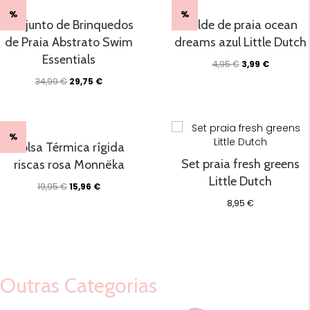
%
%
Conjunto de Brinquedos
Balde de praia ocean
de Praia Abstrato Swim
dreams azul Little Dutch
Essentials
O
O
4,95
€
3,99
€
preço
preço
O
O
34,99
€
29,75
€
original
atual
preço
preço
era:
é:
original
atual
4,95 €.
3,99 €.
era:
é:
34,99 €.
29,75 €.
%
Bolsa Térmica rígida
Set praia fresh greens
riscas rosa Monnëka
Little Dutch
O
O
19,95
€
15,96
€
preço
preço
8,95
€
original
atual
era:
é:
19,95 €.
15,96 €.
Outras Categorias