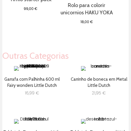
Rolo para colorir
99,00
€
unicornios HAKU YOKA
18,00
€
Outras Categorias
Garrafa com Palhinha 600 ml
Carrinho de boneca em Metal
Fairy wonders Little Dutch
Little Dutch
16,99
€
21,95
€