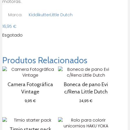
motoras.
Marca:
Kiddikutter
Little Dutch
16,95
€
Esgotado
Produtos Relacionados
Camera Fotográfica
Boneca de pano Evi
Vintage
c/Rena Little Dutch
9,95
€
24,95
€
Timio starter pack