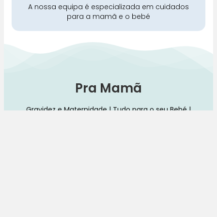
A nossa equipa é especializada em cuidados
para a mamã e o bebé
Pra Mamã
Gravidez e Maternidade | Tudo para o seu Bebé |
Puericultura | Brinquedos | Alimentação e Amamentação
| Hora de Dormir | Hora do Banho | Hora de Passear
Gravidez e maternidade
Aleitamento e amamentação
Higiene
Brinquedos
Dormir e descanso