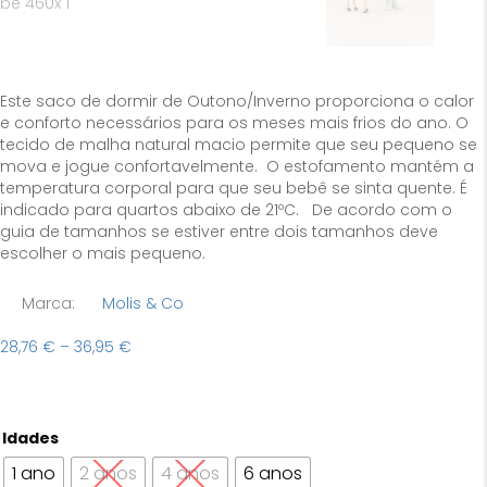
Este saco de dormir de Outono/Inverno proporciona o calor
e conforto necessários para os meses mais frios do ano. O
tecido de malha natural macio permite que seu pequeno se
mova e jogue confortavelmente. O estofamento mantém a
temperatura corporal para que seu bebê se sinta quente. É
indicado para quartos abaixo de 21ºC. De acordo com o
guia de tamanhos se estiver entre dois tamanhos deve
escolher o mais pequeno.
Marca:
Molis & Co
Price
28,76
€
–
36,95
€
range:
28,76 €
through
36,95 €
Idades
1 ano
2 anos
4 anos
6 anos