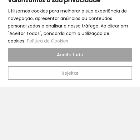
Valorizamos a sua privacidade
Qualidade
Utilizamos cookies para melhorar a sua experiência de
Somos especialistas e justos no nosso trabalho
navegação, apresentar anúncios ou conteúdos
personalizados e analisar o nosso tráfego. Ao clicar em
"Aceitar Todos", concorda com a utilização de
cookies.
Política de Cookies
Cuidado
Aceite tudo
A nossa equipa é especializada em cuidados
para a mamã e o bebé
Rejeitar
Pra Mamã
Gravidez e Maternidade | Tudo para o seu Bebé |
Puericultura | Brinquedos | Alimentação e Amamentação