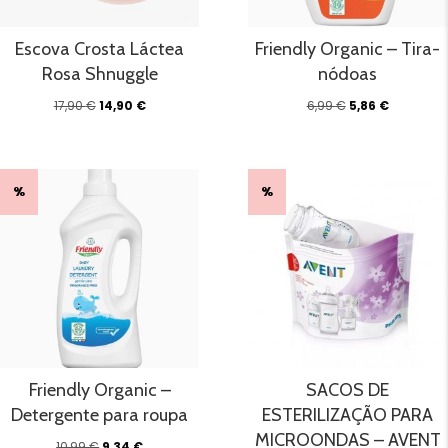
Escova Crosta Láctea
Friendly Organic – Tira-
Rosa Shnuggle
nódoas
O
O
O
O
17,90
€
14,90
€
6,99
€
5,86
€
preço
preço
preço
preço
original
atual
original
atual
era:
é:
era:
é:
17,90 €.
14,90 €.
6,99 €.
5,86 €.
%
%
Friendly Organic –
SACOS DE
Detergente para roupa
ESTERILIZAÇÃO PARA
MICROONDAS – AVENT
O
O
10,99
€
9,34
€