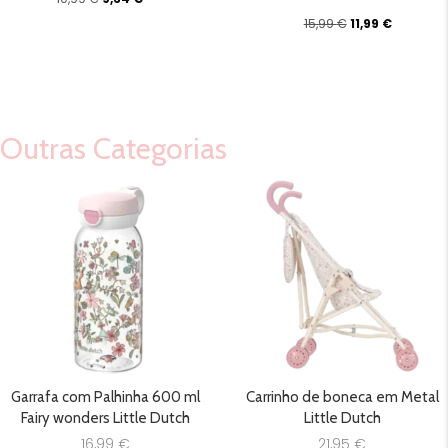
preço
preço
O
O
15,99
€
11,99
€
original
atual
preço
preço
era:
é:
original
atual
10,99 €.
9,34 €.
era:
é:
15,99 €.
11,99 €.
Outras Categorias
Garrafa com Palhinha 600 ml
Carrinho de boneca em Metal
Fairy wonders Little Dutch
Little Dutch
16,99
€
21,95
€