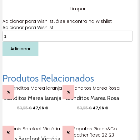
Limpar
Adicionar para Wishlist
Já se encontra na Wishlist
Adicionar para Wishlist
Quantidade
de
Sapatilha
Adicionar
Lisboa
rosa
Blanditos
by
Produtos Relacionados
Crio's
%
%
Blanditos Marea laranja
Blanditos Marea Rosa
O
O
O
O
59,95
€
47,96
€
59,95
€
47,96
€
preço
preço
preço
preço
original
atual
original
atual
era:
é:
era:
é:
59,95 €.
47,96 €.
59,95 €.
47,96 €.
%
%
Ténis Barefoot Victória