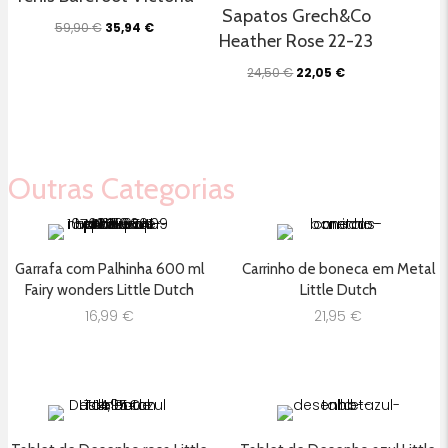
Sapatos Grech&Co
O
O
59,90
€
35,94
€
Heather Rose 22-23
preço
preço
original
atual
O
O
24,50
€
22,05
€
era:
é:
preço
preço
59,90 €.
35,94 €.
original
atual
era:
é:
24,50 €.
22,05 €.
Outras Categorias
Garrafa com Palhinha 600 ml
Carrinho de boneca em Metal
Fairy wonders Little Dutch
Little Dutch
16,99
€
21,95
€