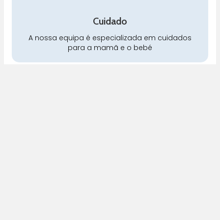
Cuidado
A nossa equipa é especializada em cuidados
para a mamã e o bebé
Pra Mamã
Gravidez e Maternidade | Tudo para o seu Bebé |
Puericultura | Brinquedos | Alimentação e Amamentação
| Hora de Dormir | Hora do Banho | Hora de Passear
Gravidez e maternidade
Aleitamento e amamentação
Higiene