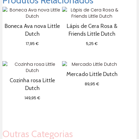
Produtos Relacionados
quinta
Tuban
Boneca Ava nova Little
Lápis de Cera Rosa &
Dutch
Friends Little Dutch
17,95
€
5,25
€
Mercado Little Dutch
Cozinha rosa Little
89,95
€
Dutch
149,95
€
Outras Categorias