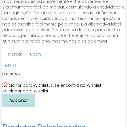
movimento, desliza suavemente entre os dedos e é
extremamente fácil de moldar, estimulando a criatividade e
a imaginação. Permite criar castelos, figuras e inúmeras
formas sem fazer sujidade, pois mantém-se compacta e
não se espalha facilmente pelo chão. É a alternativa ideal
para levar toda a diversão da caixa de areia para dentro
de casa, permitindo horas de entretenimento criativo em
qualquer altura do ano, mesmo nos dias de chuva.
Marca:
Tuban
16,99
€
Em stock
Adicionar para Wishlist
Já se encontra na Wishlist
Adicionar para Wishlist
Quantidade
Adicionar
de
Set
de
areia
cinética