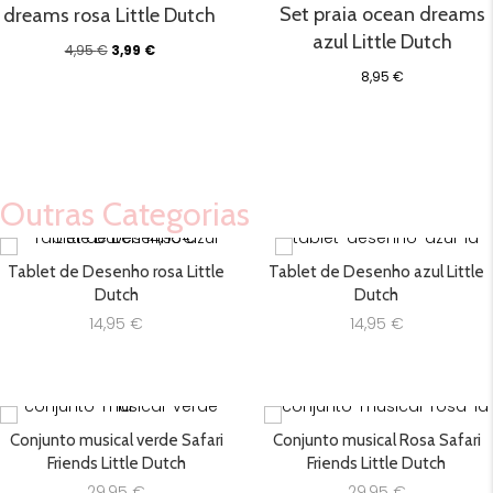
Set praia ocean dreams
dreams rosa Little Dutch
azul Little Dutch
O
O
4,95
€
3,99
€
preço
preço
8,95
€
original
atual
era:
é:
4,95 €.
3,99 €.
Outras Categorias
Tablet de Desenho rosa Little
Tablet de Desenho azul Little
Dutch
Dutch
14,95
€
14,95
€
Conjunto musical verde Safari
Conjunto musical Rosa Safari
Friends Little Dutch
Friends Little Dutch
29,95
€
29,95
€