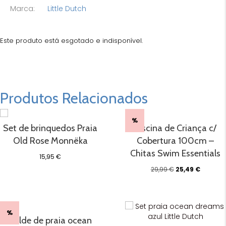
Marca:
Little Dutch
Este produto está esgotado e indisponível.
Produtos Relacionados
%
Set de brinquedos Praia
Piscina de Criança c/
Old Rose Monnëka
Cobertura 100cm –
Chitas Swim Essentials
15,95
€
O
O
29,99
€
25,49
€
preço
preço
original
atual
era:
é:
29,99 €.
25,49 €.
%
Balde de praia ocean