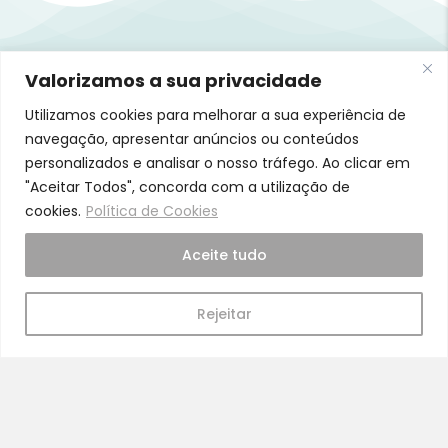
Pra Mamã
Valorizamos a sua privacidade
Utilizamos cookies para melhorar a sua experiência de
Gravidez e Maternidade | Tudo para o seu Bebé |
navegação, apresentar anúncios ou conteúdos
Puericultura | Brinquedos | Alimentação e Amamentação
personalizados e analisar o nosso tráfego. Ao clicar em
| Hora de Dormir | Hora do Banho | Hora de Passear
Gravidez e maternidade
"Aceitar Todos", concorda com a utilização de
cookies.
Política de Cookies
Aleitamento e amamentação
Higiene
Aceite tudo
Brinquedos
Rejeitar
Dormir e descanso
Cadeiras Auto
Saúde e bem-estar
Início