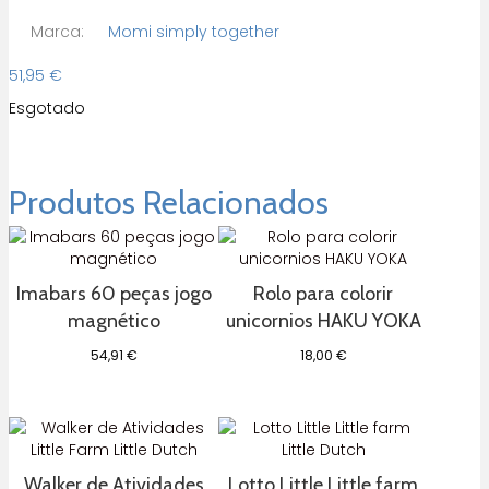
Marca:
Momi simply together
51,95
€
Esgotado
Produtos Relacionados
Imabars 60 peças jogo
Rolo para colorir
magnético
unicornios HAKU YOKA
54,91
€
18,00
€
Walker de Atividades
Lotto Little Little farm