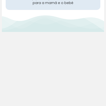
para a mamã e o bebé
Pra Mamã
Gravidez e Maternidade | Tudo para o seu Bebé |
Puericultura | Brinquedos | Alimentação e Amamentação
| Hora de Dormir | Hora do Banho | Hora de Passear
Gravidez e maternidade
Aleitamento e amamentação
Higiene
Brinquedos
Dormir e descanso
Cadeiras Auto